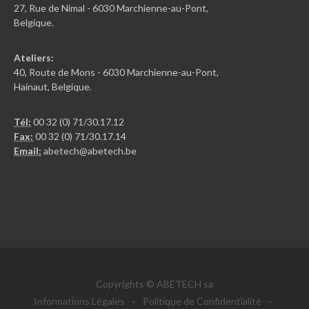
27, Rue de Nimal - 6030 Marchienne-au-Pont,
Belgique.
Ateliers:
40, Route de Mons - 6030 Marchienne-au-Pont,
Hainaut, Belgique.
Tél:
00 32 (0) 71/30.17.12
Fax:
00 32 (0) 71/30.17.14
Email:
abetech@abetech.be
Copyrights © ABETECH sa
Informations Légales
·
Politique de Confidentialité
·